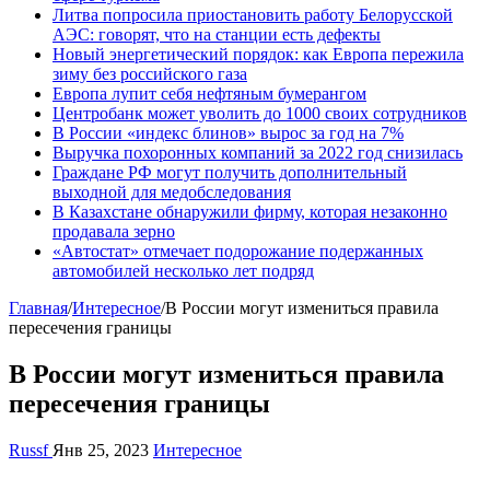
Литва попросила приостановить работу Белорусской
АЭС: говорят, что на станции есть дефекты
Новый энергетический порядок: как Европа пережила
зиму без российского газа
Европа лупит себя нефтяным бумерангом
Центробанк может уволить до 1000 своих сотрудников
В России «индекс блинов» вырос за год на 7%
Выручка похоронных компаний за 2022 год снизилась
Граждане РФ могут получить дополнительный
выходной для медобследования
В Казахстане обнаружили фирму, которая незаконно
продавала зерно
«Автостат» отмечает подорожание подержанных
автомобилей несколько лет подряд
Главная
/
Интересное
/
В России могут измениться правила
пересечения границы
В России могут измениться правила
пересечения границы
Russf
Янв 25, 2023
Интересное