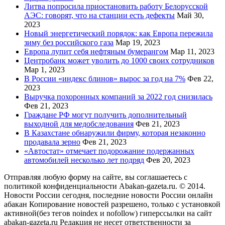
Литва попросила приостановить работу Белорусской
АЭС: говорят, что на станции есть дефекты
Май 30,
2023
Новый энергетический порядок: как Европа пережила
зиму без российского газа
Мар 19, 2023
Европа лупит себя нефтяным бумерангом
Мар 11, 2023
Центробанк может уволить до 1000 своих сотрудников
Мар 1, 2023
В России «индекс блинов» вырос за год на 7%
Фев 22,
2023
Выручка похоронных компаний за 2022 год снизилась
Фев 21, 2023
Граждане РФ могут получить дополнительный
выходной для медобследования
Фев 21, 2023
В Казахстане обнаружили фирму, которая незаконно
продавала зерно
Фев 21, 2023
«Автостат» отмечает подорожание подержанных
автомобилей несколько лет подряд
Фев 20, 2023
Отправляя любую форму на сайте, вы соглашаетесь с
политикой конфиденциальности Abakan-gazeta.ru. © 2014.
Новости России сегодня, последние новости России онлайн
абакан Копирование новостей разрешено, только с установкой
активной(без тегов noindex и nofollow) гиперссылки на сайт
abakan-gazeta.ru Редакция не несет ответственности за