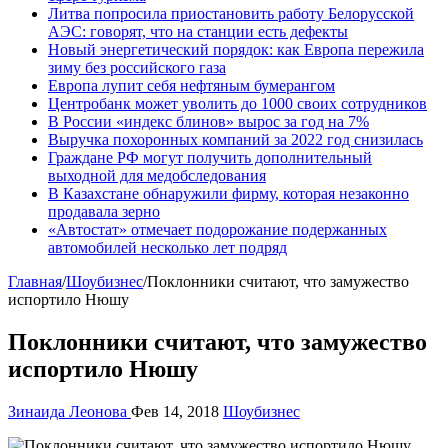
Литва попросила приостановить работу Белорусской
АЭС: говорят, что на станции есть дефекты
Новый энергетический порядок: как Европа пережила
зиму без российского газа
Европа лупит себя нефтяным бумерангом
Центробанк может уволить до 1000 своих сотрудников
В России «индекс блинов» вырос за год на 7%
Выручка похоронных компаний за 2022 год снизилась
Граждане РФ могут получить дополнительный
выходной для медобследования
В Казахстане обнаружили фирму, которая незаконно
продавала зерно
«Автостат» отмечает подорожание подержанных
автомобилей несколько лет подряд
Главная
/
Шоубизнес
/
Поклонники считают, что замужество
испортило Нюшу
Поклонники считают, что замужество
испортило Нюшу
Зинаида Леонова
Фев 14, 2018
Шоубизнес