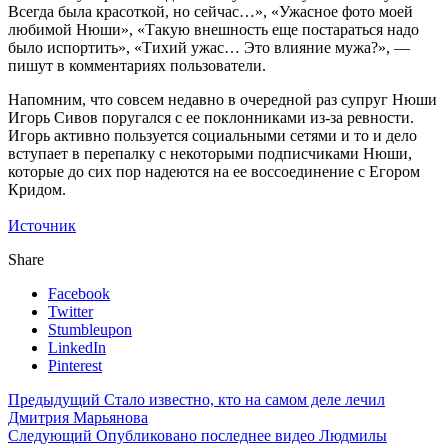
Всегда была красоткой, но сейчас…», «Ужасное фото моей
любимой Нюши», «Такую внешность еще постараться надо
было испортить», «Тихий ужас… Это влияние мужа?», —
пишут в комментариях пользователи.
Напомним, что совсем недавно в очередной раз супруг Нюши
Игорь Сивов поругался с ее поклонниками из-за ревности.
Игорь активно пользуется социальными сетями и то и дело
вступает в перепалку с некоторыми подписчиками Нюши,
которые до сих пор надеются на ее воссоединение с Егором
Кридом.
Источник
Share
Facebook
Twitter
Stumbleupon
LinkedIn
Pinterest
Предыдущий
Стало известно, кто на самом деле лечил
Дмитрия Марьянова
Следующий
Опубликовано последнее видео Людмилы