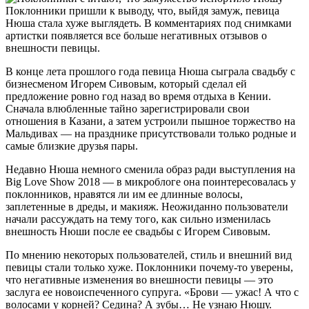
Поклонники пришли к выводу, что, выйдя замуж, певица
Нюша стала хуже выглядеть. В комментариях под снимками
артистки появляется все больше негативных отзывов о
внешности певицы.
В конце лета прошлого года певица Нюша сыграла свадьбу с
бизнесменом Игорем Сивовым, который сделал ей
предложение ровно год назад во время отдыха в Кении.
Сначала влюбленные тайно зарегистрировали свои
отношения в Казани, а затем устроили пышное торжество на
Мальдивах — на празднике присутствовали только родные и
самые близкие друзья пары.
Недавно Нюша немного сменила образ ради выступления на
Big Love Show 2018 — в микроблоге она поинтересовалась у
поклонников, нравятся ли им ее длинные волосы,
заплетенные в дреды, и макияж. Неожиданно пользователи
начали рассуждать на тему того, как сильно изменилась
внешность Нюши после ее свадьбы с Игорем Сивовым.
По мнению некоторых пользователей, стиль и внешний вид
певицы стали только хуже. Поклонники почему-то уверены,
что негативные изменения во внешности певицы — это
заслуга ее новоиспеченного супруга. «Брови — ужас! А что с
волосами у корней? Седина? А зубы… Не узнаю Нюшу.