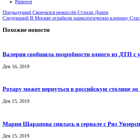
Pinterest
Предыдущий
Скончался режиссёр Стэнли Донен
Следующий
В Москве ограбили наркологическю клинику Стас
Похожие новости
Валерия сообщила подробности одного из ДТП с 
Дек 16, 2019
Ротару может вернуться в российскую столице до 
Дек 15, 2019
Мария Шарапова снялась в сериале с Риз Уизерс
Дек 15, 2019