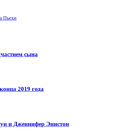
а Пьехи
участием сына
конца 2019 года
пун и Дженнифер Энистон