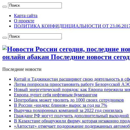
Карта сайта
О проекте
ПОЛИТИКА КОНФИДЕНЦИАЛЬНОСТИ ОТ 23.06.201
онлайн абакан Последние новости сегод
Последние новости
Китай и Таджикистан расширяют свою деятельность в сф
Литва попросила приостановить работу Белорусской АЭС:
Новый энергетический порядок: как Европа пережила зим
Европа лупит себя нефтяным бумерангом
Центробанк может уволить до 1000 своих сотрудников
В России «индекс блинов» вырос за год на 7%
Выручка похоронных компаний за 2022 год снизилась
Граждане РФ могут получить дополнительный выходной 
В Казахстане обнаружили фирму, которая незаконно прод
«Автостат» отмечает подорожание подержанных автомоби