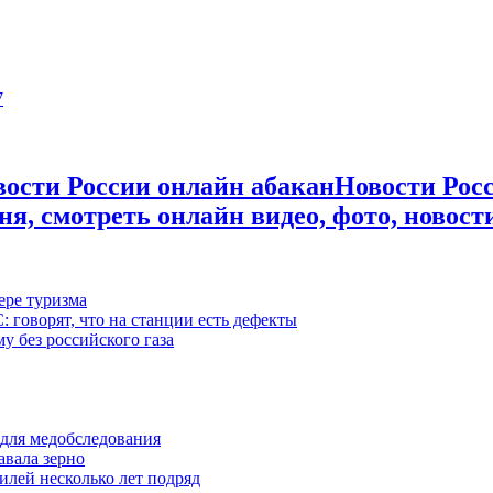
7
Новости Росс
ня, смотреть онлайн видео, фото, новост
ере туризма
 говорят, что на станции есть дефекты
у без российского газа
для медобследования
авала зерно
лей несколько лет подряд