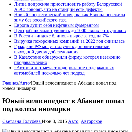
Литва попросила приостановить работу Белорусской
АЭС: говорят, что на станции есть дефекты
Новый энергетический порядок: как Европа пережила
зиму без российского газа
Европа лупит себя нефтяным бумерангом
Центробанк может уволить до 1000 своих сотрудников
В России «индекс блинов» вырос за год на 7%
Выручка похоронных компаний за 2022 год снизилась
Граждане РФ могут получить дополнительный
выходной для медобследования
В Казахстане обнаружили фирму, которая незаконно
продавала зерно
«Автостат» отмечает подорожание подержанных
автомобилей несколько лет подряд
Главная
/
Авто
/
Юный велосипедист в Абакане попал под
колеса иномарки
Юный велосипедист в Абакане попал
под колеса иномарки
Светлана Голубева
Июн 3, 2015
Авто
,
Авторское