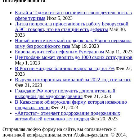
Последние новости
Китай и Таджикистан расширяют свою деятельность в
сфере туризма
Июл 5, 2023
Литва попросила приостановить работу Белорусской
АЭС: говорят, что на станции есть дефекты
Май 30,
2023
Новый энергетический порядок: как Европа пережила
зиму без российского газа
Мар 19, 2023
Европа лупит себя нефтяным бумерангом
Мар 11, 2023
Центробанк может уволить до 1000 своих сотрудников
Мар 1, 2023
В России «индекс блинов» вырос за год на 7%
Фев 22,
2023
Выручка похоронных компаний за 2022 год снизилась
Фев 21, 2023
Граждане РФ могут получить дополнительный
выходной для медобследования
Фев 21, 2023
В Казахстане обнаружили фирму, которая незаконно
продавала зерно
Фев 21, 2023
«Автостат» отмечает подорожание подержанных
автомобилей несколько лет подряд
Фев 20, 2023
Отправляя любую форму на сайте, вы соглашаетесь с
политикой конфиденциальности Abakan-gazeta.ru. © 2014.