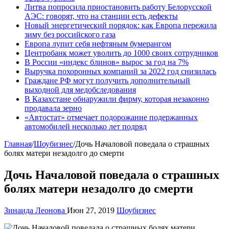
Литва попросила приостановить работу Белорусской
АЭС: говорят, что на станции есть дефекты
Новый энергетический порядок: как Европа пережила
зиму без российского газа
Европа лупит себя нефтяным бумерангом
Центробанк может уволить до 1000 своих сотрудников
В России «индекс блинов» вырос за год на 7%
Выручка похоронных компаний за 2022 год снизилась
Граждане РФ могут получить дополнительный
выходной для медобследования
В Казахстане обнаружили фирму, которая незаконно
продавала зерно
«Автостат» отмечает подорожание подержанных
автомобилей несколько лет подряд
Главная
/
Шоубизнес
/
Дочь Началовой поведала о страшных
болях матери незадолго до смерти
Дочь Началовой поведала о страшных
болях матери незадолго до смерти
Зинаида Леонова
Июн 27, 2019
Шоубизнес