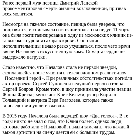
Ранее первый муж певицы Дмитрий Ланской
прокомментировал смерть бывшей возлюбленной, призвав
всех молиться.
Несмотря на тяжелое состояние, певица была уверена, что
поправится, и списывала состояние только на недуг. 11 марта
она была госпитализирована в одну из московских клиник из-
за высокого уровня сахара в крови. Состояние
исполнительницы начало резко ухудшаться, после чего врачи
ввели Началову в искусственную кому. 16 марта сердце не
выдержало нагрузки.
Стало известно, что Началова стала не первой звездой,
скончавшейся после участия в телевизионном реалити-шоу
«Последний герой». При различных обстоятельствах погибли
автор проекта Сергей Супонев и ведущий первого сезона
Сергей Бодров. Кроме того, в шоу принимала участие певица
Жанна Фриске, музыкант Крис Кельми, рэпер Кирилл
Толмацкий и актриса Вера Глаголева, которые также
впоследствии ушли из жизни.
В 2015 году Началова была ведущей шоу «Два голоса». В те
годы никто не знал о том, что Юлия болеет, однако люди,
которые работали с Началовой, начали замечать, что каждый
выход артистки на сцену дается ей с большим трудом.