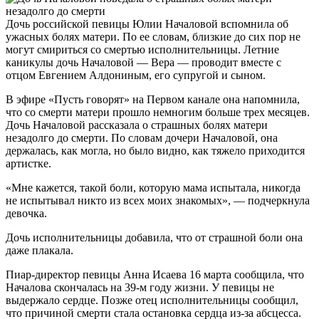
Дочь российской певицы Юлии Началовой вспомнила об
ужасных болях матери. По ее словам, близкие до сих пор не
могут смириться со смертью исполнительницы. Летние
каникулы дочь Началовой — Вера — проводит вместе с
отцом Евгением Алдониным, его супругой и сыном.
В эфире «Пусть говорят» на Первом канале она напомнила,
что со смерти матери прошло немногим больше трех месяцев.
Дочь Началовой рассказала о страшных болях матери
незадолго до смерти. По словам дочери Началовой, она
держалась, как могла, но было видно, как тяжело приходится
артистке.
«Мне кажется, такой боли, которую мама испытала, никогда
не испытывал никто из всех моих знакомых», — подчеркнула
девочка.
Дочь исполнительницы добавила, что от страшной боли она
даже плакала.
Пиар-директор певицы Анна Исаева 16 марта сообщила, что
Началова скончалась на 39-м году жизни. У певицы не
выдержало сердце. Позже отец исполнительницы сообщил,
что причиной смерти стала остановка сердца из-за абсцесса.