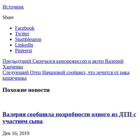
Источник
Share
Facebook
Twitter
Stumbleupon
LinkedIn
Pinterest
Предыдущий
Скончался кинорежиссер и актер Валерий
Харченко
Следующий
Отец Началовой сообщил, что лечится от рака
кишечника
Похожие новости
Валерия сообщила подробности одного из ДТП с
участием сына
Дек 16, 2019