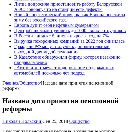
Литва попросила приостановить работу Белорусской
АЭС: говорят, что на станции есть дефекты
Новый энергетический порядок: как Европа пережила
зиму без российского газа
Европа лупит себя нефтяным бумерангом
Центробанк может уволить до 1000 своих сотрудников
В России «индекс блинов» вырос за год на 7%
Выручка похоронных компаний за 2022 год снизилась
Граждане РФ могут получить дополнительный
выходной для медобследования
В Казахстане обнаружили фирму, которая незаконно
продавала зерно
«Автостат» отмечает подорожание подержанных
автомобилей несколько лет подряд
Главная
/
Общество
/
Названа дата принятия пенсионной
реформы
Названа дата принятия пенсионной
реформы
Николай Нольский
Сен 25, 2018
Общество
Пресловутая пенсионная реформа, возмущение которой