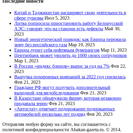
Последние новости
Китай и Таджикистан расширяют свою деятельность в
сфере туризма
Июл 5, 2023
Литва попросила приостановить работу Белорусской
АЭС: говорят, что на станции есть дефекты
Май 30,
2023
Новый энергетический порядок: как Европа пережила
зиму без российского газа
Мар 19, 2023
Европа лупит себя нефтяным бумерангом
Мар 11, 2023
Центробанк может уволить до 1000 своих сотрудников
Мар 1, 2023
В России «индекс блинов» вырос за год на 7%
Фев 22,
2023
Выручка похоронных компаний за 2022 год снизилась
Фев 21, 2023
Граждане РФ могут получить дополнительный
выходной для медобследования
Фев 21, 2023
В Казахстане обнаружили фирму, которая незаконно
продавала зерно
Фев 21, 2023
«Автостат» отмечает подорожание подержанных
автомобилей несколько лет подряд
Фев 20, 2023
Отправляя любую форму на сайте, вы соглашаетесь с
политикой конфиденциальности Abakan-gazeta.ru. © 2014.