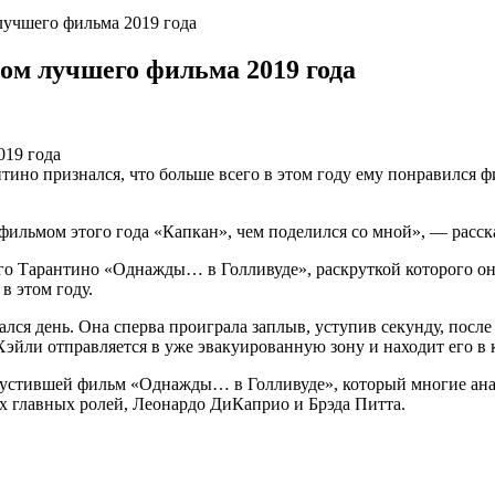
лучшего фильма 2019 года
ом лучшего фильма 2019 года
ино признался, что больше всего в этом году ему понравился ф
 фильмом этого года «Капкан», чем поделился со мной», — расс
го Тарантино «Однажды… в Голливуде», раскруткой которого он
в этом году.
ался день. Она сперва проиграла заплыв, уступив секунду, посл
 Хэйли отправляется в уже эвакуированную зону и находит его в 
выпустившей фильм «Однажды… в Голливуде», который многие а
х главных ролей, Леонардо ДиКаприо и Брэда Питта.