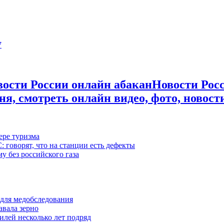
7
Новости Росс
ня, смотреть онлайн видео, фото, новост
ере туризма
 говорят, что на станции есть дефекты
у без российского газа
для медобследования
авала зерно
лей несколько лет подряд