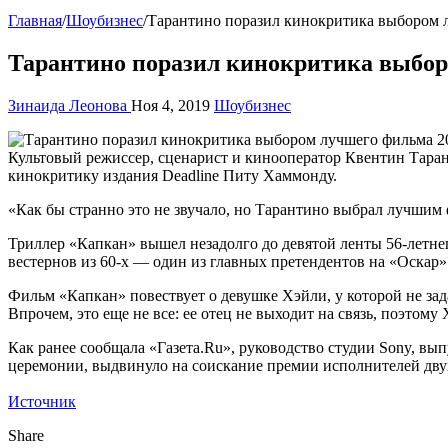
Главная
/
Шоубизнес
/
Тарантино поразил кинокритика выбором 
Тарантино поразил кинокритика выбор
Зинаида Леонова
Ноя 4, 2019
Шоубизнес
Культовый режиссер, сценарист и кинооператор Квентин Тарант
кинокритику издания Deadline Питу Хаммонду.
«Как бы странно это не звучало, но Тарантино выбрал лучшим
Триллер «Капкан» вышел незадолго до девятой ленты 56-летне
вестернов из 60-х — один из главных претендентов на «Оскар» 
Фильм «Капкан» повествует о девушке Хэйли, у которой не зад
Впрочем, это еще не все: ее отец не выходит на связь, поэтому
Как ранее сообщала «Газета.Ru», руководство студии Sony, 
церемонии, выдвинуло на соискание премии исполнителей дву
Источник
Share