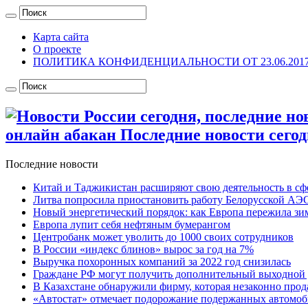
Карта сайта
О проекте
ПОЛИТИКА КОНФИДЕНЦИАЛЬНОСТИ ОТ 23.06.201
онлайн абакан Последние новости сегод
Последние новости
Китай и Таджикистан расширяют свою деятельность в сф
Литва попросила приостановить работу Белорусской АЭС:
Новый энергетический порядок: как Европа пережила зим
Европа лупит себя нефтяным бумерангом
Центробанк может уволить до 1000 своих сотрудников
В России «индекс блинов» вырос за год на 7%
Выручка похоронных компаний за 2022 год снизилась
Граждане РФ могут получить дополнительный выходной 
В Казахстане обнаружили фирму, которая незаконно прод
«Автостат» отмечает подорожание подержанных автомоби