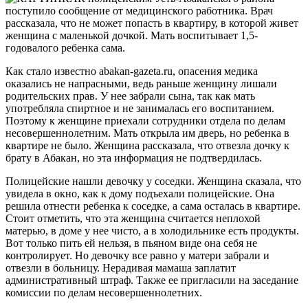
поступило сообщение от медицинского работника. Врач
рассказала, что не может попасть в квартиру, в которой живет
женщина с маленькой дочкой. Мать воспитывает 1,5-
годовалого ребенка сама.
Как стало известно abakan-gazeta.ru, опасения медика
оказались не напрасными, ведь раньше женщину лишали
родительских прав. У нее забрали сына, так как мать
употребляла спиртное и не занималась его воспитанием.
Поэтому к женщине приехали сотрудники отдела по делам
несовершеннолетним. Мать открыла им дверь, но ребенка в
квартире не было. Женщина рассказала, что отвезла дочку к
брату в Абакан, но эта информация не подтвердилась.
Полицейские нашли девочку у соседки. Женщина сказала, что
увидела в окно, как к дому подъехали полицейские. Она
решила отнести ребенка к соседке, а сама осталась в квартире.
Стоит отметить, что эта женщина считается неплохой
матерью, в доме у нее чисто, а в холодильнике есть продукты.
Вот только пить ей нельзя, в пьяном виде она себя не
контролирует. Но девочку все равно у матери забрали и
отвезли в больницу. Нерадивая мамаша заплатит
административный штраф. Также ее пригласили на заседание
комиссии по делам несовершеннолетних.