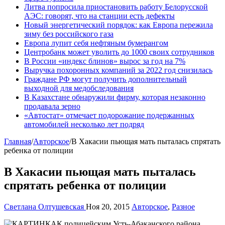
Литва попросила приостановить работу Белорусской
АЭС: говорят, что на станции есть дефекты
Новый энергетический порядок: как Европа пережила
зиму без российского газа
Европа лупит себя нефтяным бумерангом
Центробанк может уволить до 1000 своих сотрудников
В России «индекс блинов» вырос за год на 7%
Выручка похоронных компаний за 2022 год снизилась
Граждане РФ могут получить дополнительный
выходной для медобследования
В Казахстане обнаружили фирму, которая незаконно
продавала зерно
«Автостат» отмечает подорожание подержанных
автомобилей несколько лет подряд
Главная
/
Авторское
/
В Хакасии пьющая мать пыталась спрятать
ребенка от полиции
В Хакасии пьющая мать пыталась
спрятать ребенка от полиции
Светлана Олтушевская
Ноя 20, 2015
Авторское
,
Разное
К полицейским Усть-Абаканского района