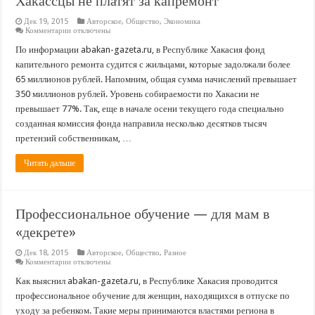
Хакассцы не платят за капремонт
Дек 19, 2015
Авторское
,
Общество
,
Экономика
к
Комментарии
отключены
записи
Хакассцы
По информации abakan-gazeta.ru, в Республике Хакасия фонд
не
капительного ремонта судится с жильцами, которые задолжали более
платят
за
65 миллионов рублей. Напомним, общая сумма начислений превышает
капремонт
350 миллионов рублей. Уровень собираемости по Хакасии не
превышает 77%. Так, еще в начале осени текущего года специально
созданная комиссия фонда направила несколько десятков тысяч
претензий собственникам, …
Читать дальше
Профессиональное обучение — для мам в
«декрете»
Дек 18, 2015
Авторское
,
Общество
,
Разное
к
Комментарии
отключены
записи
Профессиональное
Как выяснил abakan-gazeta.ru, в Республике Хакасия проводится
обучение
профессиональное обучение для женщин, находящихся в отпуске по
—
для
уходу за ребенком. Такие меры принимаются властями региона в