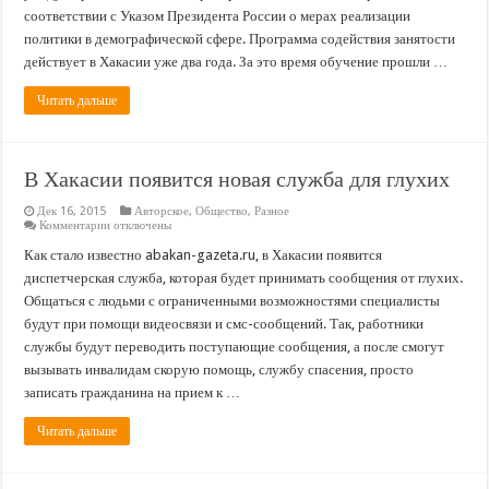
мам
соответствии с Указом Президента России о мерах реализации
в
«декрете»
политики в демографической сфере. Программа содействия занятости
действует в Хакасии уже два года. За это время обучение прошли …
Читать дальше
В Хакасии появится новая служба для глухих
Дек 16, 2015
Авторское
,
Общество
,
Разное
к
Комментарии
отключены
записи
В
Как стало известно abakan-gazeta.ru, в Хакасии появится
Хакасии
диспетчерская служба, которая будет принимать сообщения от глухих.
появится
новая
Общаться с людьми с ограниченными возможностями специалисты
служба
будут при помощи видеосвязи и смс-сообщений. Так, работники
для
глухих
службы будут переводить поступающие сообщения, а после смогут
вызывать инвалидам скорую помощь, службу спасения, просто
записать гражданина на прием к …
Читать дальше