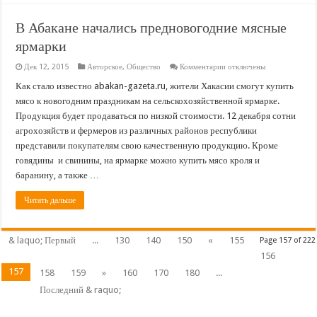
В Абакане начались предновогодние мясные
ярмарки
к
Дек 12, 2015
Авторское
,
Общество
Комментарии
отключены
записи
В
Как стало известно abakan-gazeta.ru, жители Хакасии смогут купить
Абакане
мясо к новогодним праздникам на сельскохозяйственной ярмарке.
начались
предновогодние
Продукция будет продаваться по низкой стоимости. 12 декабря сотни
мясные
агрохозяйств и фермеров из различных районов республики
ярмарки
представили покупателям свою качественную продукцию. Кроме
говядины и свинины, на ярмарке можно купить мясо кроля и
баранину, а также …
Читать дальше
& laquo; Первый
...
130
140
150
«
155
Page 157 of 222
156
157
158
159
»
160
170
180
...
Последний & raquo;