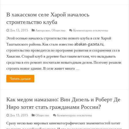
В хакасском селе Харой началось
строительство клуба
к
Дек 13, 2015
Авторское
,
Общество
Комментарии
отключены
записи
В
Этой осенью началось строительство нового клуба в селе Харой
хакасском
Таштыпского района. Как стало известно abakan-gazeta.ru,
селе
Харой
строительство проводится по программе развития и сохранения сел в
началось
Хакасии. Старый клуб в деревне был таким ветхим, что вкладывать
строительство
клуба
средства в его ремонт посчитали невыгодным делом. Поэтому решили
строить новое здание. В селе живет много …
Читать дальше
Как медом намазано: Вин Дизель и Роберт Де
Ниро хотят стать гражданами России?
к
Дек 13, 2015
Общество
Комментарии
отключены
записи
Как
Сразу несколько мировых кинематографических знаменитостей хотят
медом