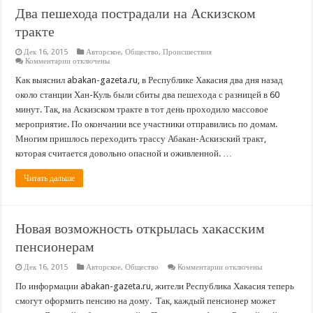
Два пешехода пострадали на Аскизском
тракте
Дек 16, 2015
Авторское
,
Общество
,
Происшествия
к
Комментарии
отключены
записи
Два
Как выяснил abakan-gazeta.ru, в Республике Хакасия два дня назад
пешехода
около станции Хан-Куль были сбиты два пешехода с разницей в 60
пострадали
на
минут. Так, на Аскизском тракте в тот день проходило массовое
Аскизском
мероприятие. По окончании все участники отправились по домам.
тракте
Многим пришлось переходить трассу Абакан-Аскизский тракт,
которая считается довольно опасной и оживленной. …
Читать дальше
Новая возможность открылась хакасским
пенсионерам
к
Дек 16, 2015
Авторское
,
Общество
Комментарии
отключены
записи
Новая
По информации abakan-gazeta.ru, жители Республика Хакасия теперь
возможность
смогут оформить пенсию на дому. Так, каждый пенсионер может
открылась
хакасским