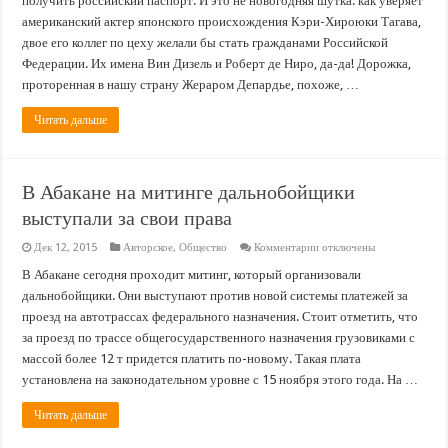
получить российский паспорт. И это не новогодняя шутка: как уверяет
намазано:
Вин
американский актер японского происхождения Кэри-Хироюки Тагава,
Дизель
двое его коллег по цеху желали бы стать гражданами Российской
и
Роберт
Федерации. Их имена Вин Дизель и Роберт де Ниро, да-да! Дорожка,
Де
Ниро
проторенная в нашу страну Жераром Депардье, похоже, …
хотят
стать
Читать дальше
гражданами
России?
В Абакане на митинге дальнобойщики
выступали за свои права
к
Дек 12, 2015
Авторское
,
Общество
Комментарии
отключены
записи
В
В Абакане сегодня проходит митинг, который организовали
Абакане
дальнобойщики. Они выступают против новой системы платежей за
на
митинге
проезд на автотрассах федерального назначения. Стоит отметить, что
дальнобойщики
за проезд по трассе общегосударственного назначения грузовиками с
выступали
за
массой более 12 т придется платить по-новому. Такая плата
свои
права
установлена на законодательном уровне с 15 ноября этого года. На …
Читать дальше