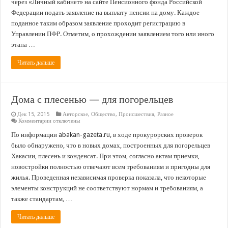
через «Личный кабинет» на сайте Пенсионного фонда Российской
пенсионерам
Федерации подать заявление на выплату пенсии на дому. Каждое
поданное таким образом заявление проходит регистрацию в
Управлении ПФР. Отметим, о прохождении заявлением того или иного
этапа …
Читать дальше
Дома с плесенью — для погорельцев
Дек 15, 2015
Авторское
,
Общество
,
Происшествия
,
Разное
к
Комментарии
отключены
записи
Дома
По информации abakan-gazeta.ru, в ходе прокурорских проверок
с
было обнаружено, что в новых домах, построенных для погорельцев
плесенью
—
Хакасии, плесень и конденсат. При этом, согласно актам приемки,
для
новостройки полностью отвечают всем требованиям и пригодны для
погорельцев
жилья. Проведенная независимая проверка показала, что некоторые
элементы конструкций не соответствуют нормам и требованиям, а
также стандартам, …
Читать дальше