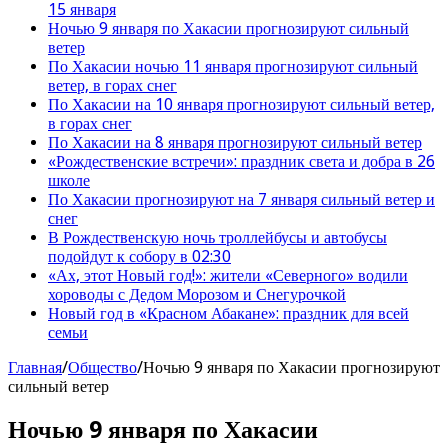
15 января
Ночью 9 января по Хакасии прогнозируют сильный
ветер
По Хакасии ночью 11 января прогнозируют сильный
ветер, в горах снег
По Хакасии на 10 января прогнозируют сильный ветер,
в горах снег
По Хакасии на 8 января прогнозируют сильный ветер
«Рождественские встречи»: праздник света и добра в 26
школе
По Хакасии прогнозируют на 7 января сильный ветер и
снег
В Рождественскую ночь троллейбусы и автобусы
подойдут к собору в 02:30
«Ах, этот Новый год!»: жители «Северного» водили
хороводы с Дедом Морозом и Снегурочкой
Новый год в «Красном Абакане»: праздник для всей
семьи
Главная
/
Общество
/
Ночью 9 января по Хакасии прогнозируют
сильный ветер
Ночью 9 января по Хакасии