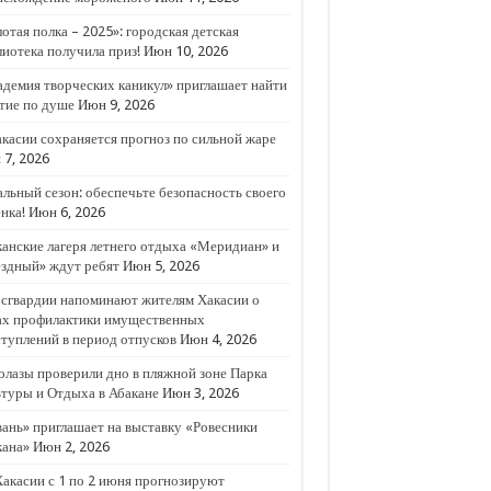
отая полка – 2025»: городская детская
иотека получила приз!
Июн 10, 2026
ий в период отпусков
демия творческих каникул» приглашает найти
тие по душе
Июн 9, 2026
касии сохраняется прогноз по сильной жаре
7, 2026
льный сезон: обеспечьте безопасность своего
нка!
Июн 6, 2026
анские лагеря летнего отдыха «Меридиан» и
ёздный» ждут ребят
Июн 5, 2026
осгвардии напоминают жителям Хакасии о
ах профилактики имущественных
туплений в период отпусков
Июн 4, 2026
лазы проверили дно в пляжной зоне Парка
туры и Отдыха в Абакане
Июн 3, 2026
ань» приглашает на выставку «Ровесники
кана»
Июн 2, 2026
акасии с 1 по 2 июня прогнозируют