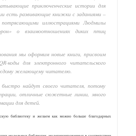
ватывающие
приключенческие истории для
ции есть развивающие книжки с заданиями –
 потрясающими иллюстрациями
Людмилы
орон
» о взаимоотношениях диких птиц
тования мы оформим новые книги, присвоим
QR-коды для электронного читательского
аждому желающему читателю.
и быстро найдут своего читателя, потому
страции, отличные сюжетные линии,
много
мации для детей.
тскую библиотеку и желаем как можно больше благодарных
чших модельных библиотек, модернизированных в соответствии