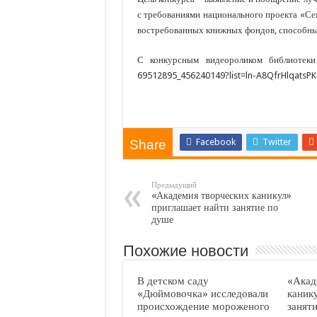
с требованиями национального проекта «Се
востребованных книжных фондов, способных 
С конкурсным видеороликом библиотеки м
69512895_456240149?list=ln-A8QfrHlqatsP
Facebook
Twitter
Share
Предыдущий
«Академия творческих каникул»
приглашает найти занятие по
душе
Похожие новости
В детском саду
«Акад
«Дюймовочка» исследовали
каник
происхождение мороженого
занят