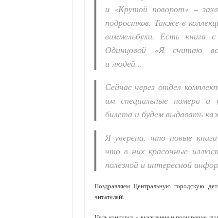
и «Крутой поворот»
– зах
подростков. Также в коллек
виммельбухи. Есть книга
с
Одинцовой «Я считаю
в
и людей
...
Сейчас через отдел комплек
им специальные номера и 
билета
и будем выдавать к
Я уверена, что новые книг
что в
них красочные иллю
полезной и интересной инфор
Поздравляем Центральную городскую де
читателей!
Цель конкурса – выявление и поощрение лу