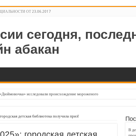
ИАЛЬНОСТИ ОТ 23.06.2017
 «Дюймовочка» исследовали происхождение мороженого
– 2025»: городская детская библиотека получила приз!
ческих каникул» приглашает найти занятие по душе
 городская детская библиотека получила приз!
Пос
аняется прогноз по сильной жаре
В де
025»: городская детская
: обеспечьте безопасность своего ребёнка!
про