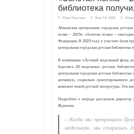
библиотека получи
Абаканские лаг
В Росгвардии н
Юлия Чурилова
Июн 10, 2026
Общес
Водолазы прове
Абаканская центральная городская детская
полка – 2025». «Золотая полка» – ежегод
«Гавань» пригл
Федерации. В 2025 году к участию были п
По Хакасии с 1
центральная городская детская библиотека 
В номинации «Лучший модельный фонд детс
боролись 20 модельных детских библиотек
центральная городская детская библиотека
активную, социально ориентированную де
комплект новой детской литературы. Эти кн
Подробнее о награде рассказала директор
Жданова:
– Когда мы превращали Цен
моде
льную, мы старались д