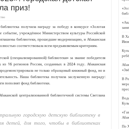
ла приз!
еря летнего отдыха «Меридиан» и «Звёздный» ждут ребят
«Зол
библ
апоминают жителям Хакасии о мерах профилактики имущественных преступлен
тво
«Ака
рили дно в пляжной зоне Парка Культуры и Отдыха в Абакане
 библиотека получила награду за победу в конкурсе «Золотая
заня
ное событие, учреждённое Министерством культуры Российской
ашает на выставку «Ровесники Абакана»
В Ха
риглашены библиотеки, прошедшие модернизацию, и Абаканская
Июн 
 по 2 июня прогнозируют заморозки
полностью соответствовала всем предъявляемым критериям.
Купа
ребё
кой (специализированной) библиотеки» за звание победителя
 из 16 регионов России, созданных в 2024 году. Абаканская
Абак
«Зв
 продемонстрировала не только образцовый книжный фонд, но и
ятельность. Наша библиотека получила заслуженную награду:
В Р
иги пополнят фонд библиотеки.
мер
прес
 Абаканской централизованной библиотечной системы Светлана
Водо
Куль
«Гав
тральную городскую детскую библиотеку в
Аба
ля детей, для того, чтобы в библиотеках
По Х