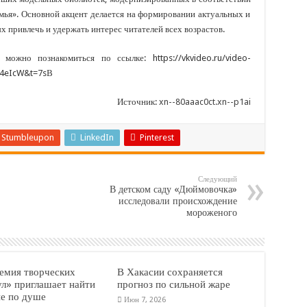
мья». Основной акцент делается на формировании актуальных и
привлечь и удержать интерес читателей всех возрастов.
ожно познакомиться по ссылке: https://vkvideo.ru/video-
K4eIcW&t=7sВ
Источник:
xn--80aaac0ct.xn--p1ai
Stumbleupon
LinkedIn
Pinterest
Следующий
В детском саду «Дюймовочка»
исследовали происхождение
мороженого
емия творческих
В Хакасии сохраняется
ул» приглашает найти
прогноз по сильной жаре
ие по душе
Июн 7, 2026