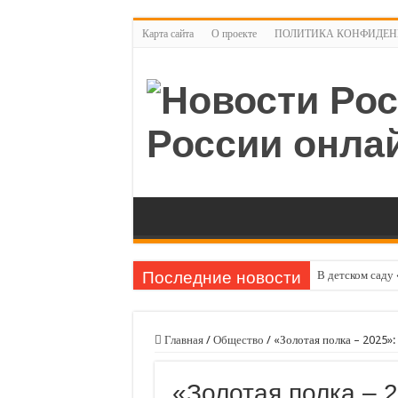
Карта сайта
О проекте
ПОЛИТИКА КОНФИДЕНЦ
Последние новости
В детском саду
«Золотая полка 
«Академия твор
Главная
/
Общество
/
«Золотая полка – 2025»:
В Хакасии сохр
«Золотая полка – 2
Купальный сезон