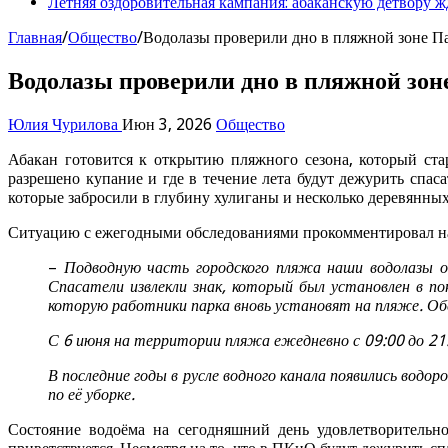
Летняя оздоровительная кампания: абаканскую детвору ж
Главная
/
Общество
/
Водолазы проверили дно в пляжной зоне П
Водолазы проверили дно в пляжной зон
Юлия Чурилова
Июн 3, 2026
Общество
Абакан готовится к открытию пляжного сезона, который ст
разрешено купание и где в течение лета будут дежурить спа
которые забросили в глубину хулиганы и несколько деревянных
Ситуацию с ежегодными обследованиями прокомментировал на
–
Подводную часть городского пляжа наши водолазы об
Спасатели извлекли знак, который был установлен в по
которую работники парка вновь установят на пляже. Об
С 6 июня на территории пляжа ежедневно с 09:00 до 2
В последние годы в русле водного канала появились водо
по её уборке.
Состояние водоёма на сегодняшний день удовлетворительн