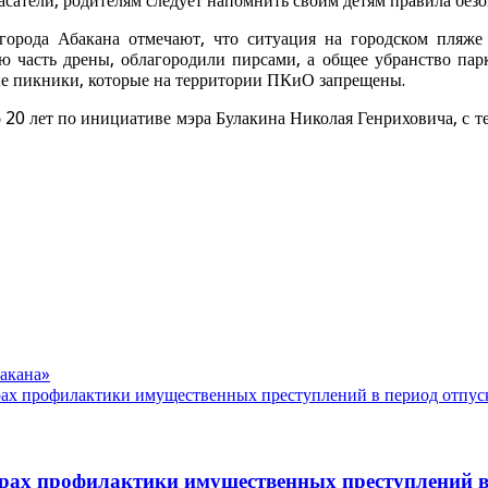
асатели, родителям следует напомнить своим детям правила безо
рода Абакана отмечают, что ситуация на городском пляже
ю часть дрены, облагородили пирсами, а общее убранство пар
ые пикники, которые на территории ПКиО запрещены.
 20 лет по инициативе мэра Булакина Николая Генриховича, с те
акана»
ах профилактики имущественных преступлений в период отпус
рах профилактики имущественных преступлений в