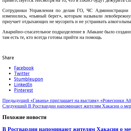
приветствуется. Несмотря на то, что в ПКиО будут дежурить сп
Сотрудники Управления по делам ГО, ЧС Администрации го
изменились, «пьяный берег», которым называли левобережну
приучает отдыхающих не мусорить и не устраивать алкогольн
Аварийно-спасательное подразделение в Абакане было создано
там есть те, кто всегда готовы прийти на помощь.
Share
Facebook
Twitter
Stumbleupon
LinkedIn
Pinterest
Предыдущий
«Гавань» приглашает на выставку «Ровесники Аб
Следующий
В Росгвардии напоминают жителям Хакасии о мер
Похожие новости
В Росгвардии напоминают жителям Хакасии о ме