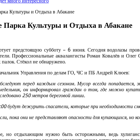
дёт много интересного
арка Культуры и Отдыха в Абакане
е Парка Культуры и Отдыха в Абакане
артует предстоящую субботу – 6 июня. Сегодня водолазы пров
сатели. Профессиональные аквалангисты Роман Ковалёв и Олег 
 палок. Стёкол не обнаружено.
чальник Управления по делам ГО, ЧС и ПБ Андрей Клюев:
следуют перед каждым сезоном. Мусор всегда попадается, эт
недельник, он информировал граждан о том, где можно купать
следовано 250 метров береговой линии.
1:00 будут дежурить спасатели, которые при необходимости с
росли, пока они не представляют опасности для купающихся, но
ое, но отдыхающим нужно быть осторожными, ведь хулиганс