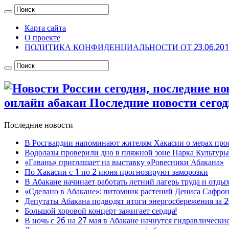
Карта сайта
О проекте
ПОЛИТИКА КОНФИДЕНЦИАЛЬНОСТИ ОТ 23.06.201
онлайн абакан Последние новости сегод
Последние новости
В Росгвардии напоминают жителям Хакасии о мерах про
Водолазы проверили дно в пляжной зоне Парка Культуры
«Гавань» приглашает на выставку «Ровесники Абакана»
По Хакасии с 1 по 2 июня прогнозируют заморозки
В Абакане начинает работать летний лагерь труда и отды
«Сделано в Абакане»: питомник растений Дениса Сафро
Депутаты Абакана подводят итоги энергосбережения за 
Большой хоровой концерт зажигает сердца!
В ночь с 26 на 27 мая в Абакане начнутся гидравлически