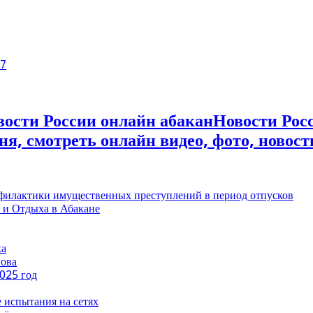
7
Новости Росс
ня, смотреть онлайн видео, фото, новост
филактики имущественных преступлений в период отпусков
 и Отдыха в Абакане
ха
нова
2025 год
е испытания на сетях