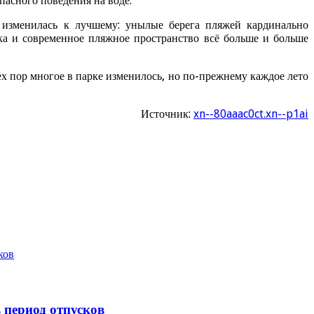
пасного поведения на воде.
 изменилась к лучшему: унылые берега пляжей кардинально
ка и современное пляжное пространство всё больше и больше
х пор многое в парке изменилось, но по-прежнему каждое лето
Источник:
xn--80aaac0ct.xn--p1ai
ков
 период отпусков