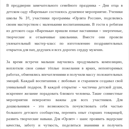
Игровые технологии в детском саду «Алёнка»
В преддверии замечательного семейного праздника – Дня отца в
детском саду «Варенька» состоялось душевное мероприятие. Ученики
Берегите детей!
школы № 31, участники программы «Орлята России», поделились
Путешествие в мир красивых улыбок в «Васильке»
своим мастерством с маленькими воспитанниками. В гости к ребятам
из детского сада «Варенька» пришли юные наставники – энергичные,
Помощь детям и семьям в предотвращении детской безнадзорности
творческие и отзывчивые школьники. Вместе они провели
Расширяем зелёный фонд: в 10 жилом районе Абакана высадили 300 молоды
увлекательный мастер-класс по изготовлению поздравительных
открыток для пап, дедушек и всех дорогих сердцу мужчин.
За время встречи малыши научились продумывать композицию,
воплотили свои самые тёплые пожелания в ярких, неповторимых
работах, обменялись впечатлениями и получили массу положительных
эмоций. Каждый воспитанник с любовью и старанием создавал свой
уникальный подарок. В каждой открытке – частичка детской души,
искреннее желание порадовать близкого человека. Такие совместные
мероприятия невероятно важны для всех участников. Для
дошкольников – это возможность почувствовать себя частью
большого детского сообщества, перенять опыт старших товарищей,
развить творческие навыки. Для «Орлят» – шанс проявить лидерские
качества, заботу и чуткость, поделиться знаниями и получить