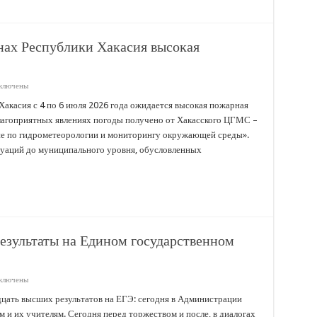
нах Республики Хакасия высокая
ключены
иси
Хакасия с 4 по 6 июля 2026 года ожидается высокая пожарная
изском
благоприятных явлениях погоды получено от Хакасского ЦГМС –
ском
е по гидрометеорологии и мониторингу окружающей среды».
онах
уаций до муниципального уровня, обусловленных
публики
асия
окая
жарная
сность
езультаты на Едином государственном
ключены
иси
учены
дцать высших результатов на ЕГЭ: сегодня в Администрации
емии
 и их учителям. Сегодня перед торжеством и после, в диалогах