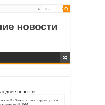
ледние новости
акасии 8 и 9 августа прогнозируют грозы и
алы ветра
Авг 8, 2026