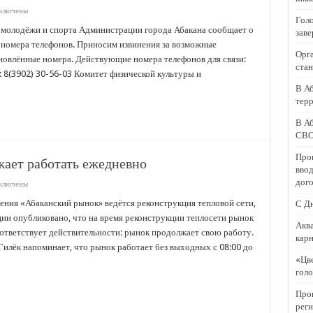
ключены
ъясняет: С 25 мая 2026 года вводятся изменения при заключении нового дого
иси
Голо
жная
 молодёжи и спорта Администрации города Абакана сообщает о
заве
одорожника!
ормация:
 номера телефонов. Приносим извинения за возможные
Орга
МИС
новлённые номера. Действующие номера телефонов для связи:
 готова к проведению сап-карнавала «Русское в моде»
министрации
стан
: 8(3902) 30-56-03 Комитет физической культуры и
ода
ика» в Абакане: оценка клумб и голосование
кана
В А
нились
терр
ефонные
зъясняет изменения в правилах регистрационного учёта
ера
В Аб
СВ
Прок
ает работать ежедневно
ввод
дого
ключены
иси
аканский
ния «Абаканский рынок» ведётся реконструкция тепловой сети,
С Д
нок»
ии опубликовано, что на время реконструкции теплосети рынок
должает
Аква
отать
ответствует действительности: рынок продолжает свою работу.
карн
дневно
лёк напоминает, что рынок работает без выходных с 08:00 до
«Цве
голо
Прок
реги