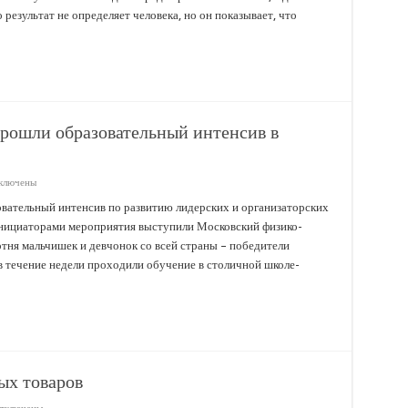
сшие
 результат не определяет человека, но он показывает, что
ультаты
ином
ударственном
амене
рошли образовательный интенсив в
ключены
иси
канские
овательный интенсив по развитию лидерских и организаторских
иклассники
Инициаторами мероприятия выступили Московский физико-
ошли
азовательный
тня мальчишек и девчонок со всей страны – победители
енсив
в течение недели проходили обучение в столичной школе-
скве
ых товаров