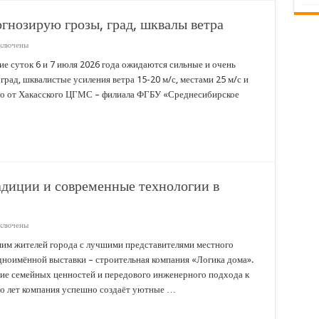
огнозирую грозы, град, шквалы ветра
ключены
иси
ие суток 6 и 7 июля 2026 года ожидаются сильные и очень
асии
град, шквалистые усиления ветра 15-20 м/с, местами 25 м/с и
о от Хакасского ЦГМС – филиала ФГБУ «Среднесибирское
ля
огнозирую
зы,
д,
алы
ра
адиции и современные технологии в
ключены
иси
гика
мим жителей города с лучшими представителями местного
а»:
одноимённой выставки – строительная компания «Логика дома».
ейные
диции
ие семейных ценностей и передового инженерного подхода к
го лет компания успешно создаёт уютные …
ременные
нологии
оительстве