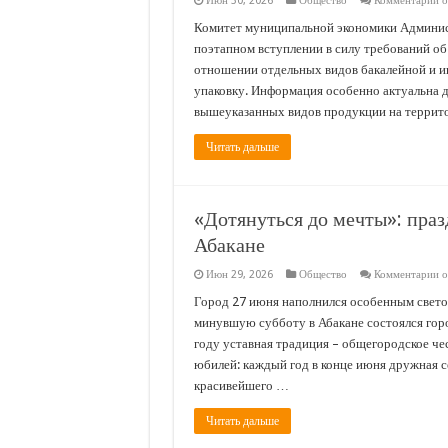
Июн 30, 2026
Общество
Комментарии
о
з
М
Комитет муниципальной экономики Админис
м
поэтапном вступлении в силу требований об
и
б
отношении отдельных видов бакалейной и и
т
упаковку. Информация особенно актуальна д
вышеуказанных видов продукции на террито
Читать дальше
«Дотянуться до мечты»: пра
Абакане
к
Июн 29, 2026
Общество
Комментарии
о
з
«
Город 27 июня наполнился особенным светом
д
минувшую субботу в Абакане состоялся гор
м
п
году уставная традиция – общегородское че
в
юбилей: каждый год в конце июня дружная с
п
в
красивейшего …
А
Читать дальше