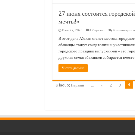
27 июня состоится городско
мечты!»
к
Июн 27, 2026
Общество
Комментарии
о
з
2
В этот день Абакан станет местом городско
и
абаканцы станут свидетелями и участниками
с
г
городского праздник выпускников – это гор
п
дружная семья абаканцев собирается вместе
в
«
д
Читать дальше
м
4
& laquo; Первый
...
«
2
3