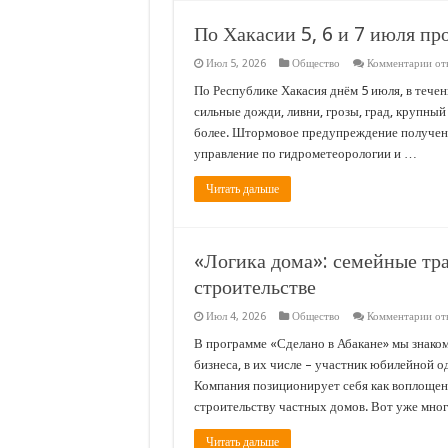
По Хакасии 5, 6 и 7 июля пр
к
Июл 5, 2026
Общество
Комментарии
от
зап
По
По Республике Хакасия днём 5 июля, в течен
Хак
сильные дожди, ливни, грозы, град, крупный 
5,
6
более. Штормовое предупреждение получен
и
управление по гидрометеорологии и …
7
ию
пр
Читать дальше
гро
гра
шкв
вет
«Логика дома»: семейные тр
строительстве
к
Июл 4, 2026
Общество
Комментарии
от
зап
«Ло
В программе «Сделано в Абакане» мы знако
дом
бизнеса, в их числе – участник юбилейной 
сем
тра
Компания позиционирует себя как воплощен
и
строительству частных домов. Вот уже мно
сов
тех
в
Читать дальше
стр