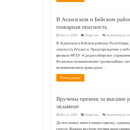
В Аскизском и Бейском райо
пожарная опасность
к
Июл 3, 2026
Общество
Комментарии
от
зап
В
В Аскизском и Бейском районах Республики 
Аск
опасность IV класса. Предупреждение о не
и
Бей
филиала ФГБУ «Среднесибирское управлени
рай
Возможно возникновение чрезвычайных сит
Рес
Хак
возникновением природных …
выс
по
опа
Читать дальше
Вручены премии за высшие р
экзамене
к
Июл 2, 2026
Общество
Комментарии
от
зап
Вр
Десять новых имён в наших школах, одинна
пр
города Абакана вручили премии выпускникам
за