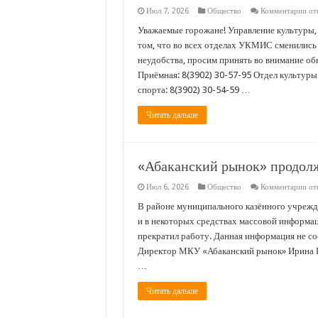
к
Июл 7, 2026
Общество
Комментарии
от
Прокуратура раз
зап
Ва
Уважаемые горожане! Управление культуры,
С Днём железн
инф
том, что во всех отделах УКМИС сменились
в
УК
неудобства, просим принять во внимание об
Акватория ПКиО
Ад
Приёмная: 8(3902) 30-57-95 Отдел культуры
гор
«Цветочная моза
Аба
спорта: 8(3902) 30-54-59 …
сме
тел
Прокуратура ра
ном
Читать дальше
«Абаканский рынок» продолж
к
Июл 6, 2026
Общество
Комментарии
от
зап
«Аб
В районе муниципального казённого учрежде
ры
и в некоторых средствах массовой информац
про
раб
прекратил работу. Данная информация не со
еже
Директор МКУ «Абаканский рынок» Ирина Ги
…
Читать дальше