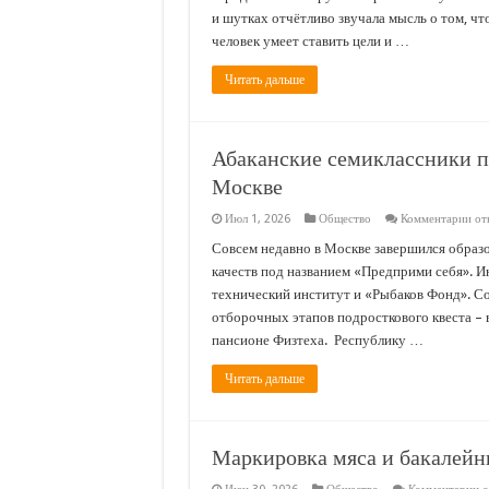
вы
и шутках отчётливо звучала мысль о том, что
рез
человек умеет ставить цели и …
на
Ед
гос
Читать дальше
экз
Абаканские семиклассники п
Москве
к
Июл 1, 2026
Общество
Комментарии
от
зап
Аба
Совсем недавно в Москве завершился образ
сем
качеств под названием «Предприми себя». 
пр
обр
технический институт и «Рыбаков Фонд». Со
инт
отборочных этапов подросткового квеста – 
в
Мо
пансионе Физтеха. Республику …
Читать дальше
Маркировка мяса и бакалейн
к