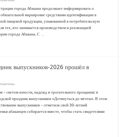
тключены
аписи
аркировка
трации города Абакана продолжает информировать о
яса
 обязательной маркировке средствами идентификации в
акалейных
ной пищевой продукции, упакованной в потребительскую
оваров
ля тех, кто занимается производством и реализацией
рии города Абакана. С …
здник выпускников-2026 прошёл в
тключены
аписи
Дотянуться
 – светом юности, надежд и трогательного прощания: в
о
одской праздник выпускников «Дотянуться до мечты». В этом
ечты»:
раздник
ствование выпускников – отметила свой 30-летний
ыпускников-2026
емья абаканцев собирается вместе, чтобы стать свидетелями
рошёл
бакане