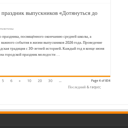
й праздник выпускников «Дотянуться до
тключены
аписи
7
го праздника, посвящённого окончанию средней школы, а
юня
 важного события в жизни выпускников 2026 года. Проведение
остоится
ородской
одская традиция с 30-летней историей. Каждый год в конце июня
раздник
 на городской праздник молодости …
ыпускников
Дотянуться
о
ечты!»
5
6
»
10
20
30
...
Page 4 of 834
Последний & raquo;