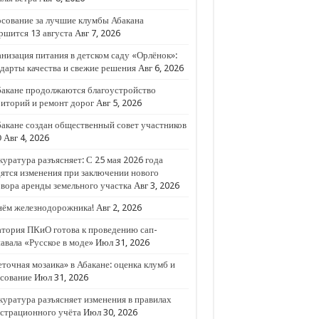
вора аренды земельного участка
сование за лучшие клумбы Абакана
ршится 13 августа
Авг 7, 2026
низация питания в детском саду «Орлёнок»:
дарты качества и свежие решения
Авг 6, 2026
бакане продолжаются благоустройство
иторий и ремонт дорог
Авг 5, 2026
акане создан общественный совет участников
О
Авг 4, 2026
уратура разъясняет: С 25 мая 2026 года
ятся изменения при заключении нового
вора аренды земельного участка
Авг 3, 2026
нём железнодорожника!
Авг 2, 2026
тория ПКиО готова к проведению сап-
авала «Русское в моде»
Июл 31, 2026
точная мозаика» в Абакане: оценка клумб и
сование
Июл 31, 2026
уратура разъясняет изменения в правилах
страционного учёта
Июл 30, 2026