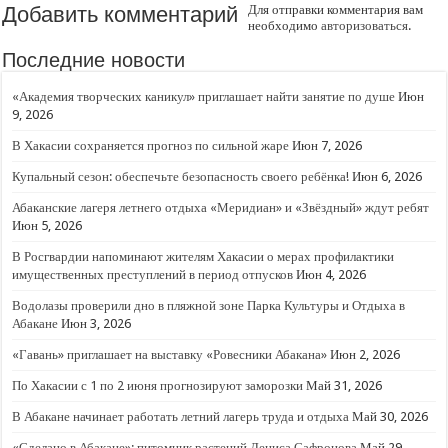
Добавить комментарий
Для отправки комментария вам
необходимо
авторизоваться
.
Последние новости
«Академия творческих каникул» приглашает найти занятие по душе
Июн
9, 2026
В Хакасии сохраняется прогноз по сильной жаре
Июн 7, 2026
Купальный сезон: обеспечьте безопасность своего ребёнка!
Июн 6, 2026
Абаканские лагеря летнего отдыха «Меридиан» и «Звёздный» ждут ребят
Июн 5, 2026
В Росгвардии напоминают жителям Хакасии о мерах профилактики
имущественных преступлений в период отпусков
Июн 4, 2026
Водолазы проверили дно в пляжной зоне Парка Культуры и Отдыха в
Абакане
Июн 3, 2026
«Гавань» приглашает на выставку «Ровесники Абакана»
Июн 2, 2026
По Хакасии с 1 по 2 июня прогнозируют заморозки
Май 31, 2026
В Абакане начинает работать летний лагерь труда и отдыха
Май 30, 2026
«Сделано в Абакане»: питомник растений Дениса Сафронова
Май 29,