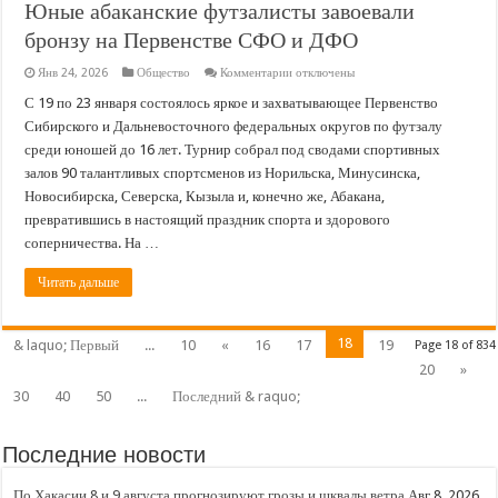
Юные абаканские футзалисты завоевали
бронзу на Первенстве СФО и ДФО
к
Янв 24, 2026
Общество
Комментарии
отключены
записи
Юные
С 19 по 23 января состоялось яркое и захватывающее Первенство
абаканские
Сибирского и Дальневосточного федеральных округов по футзалу
футзалисты
завоевали
среди юношей до 16 лет. Турнир собрал под сводами спортивных
бронзу
залов 90 талантливых спортсменов из Норильска, Минусинска,
на
Первенстве
Новосибирска, Северска, Кызыла и, конечно же, Абакана,
СФО
и
превратившись в настоящий праздник спорта и здорового
ДФО
соперничества. На …
Читать дальше
18
& laquo; Первый
...
10
«
16
17
19
Page 18 of 834
20
»
30
40
50
...
Последний & raquo;
Последние новости
По Хакасии 8 и 9 августа прогнозируют грозы и шквалы ветра
Авг 8, 2026