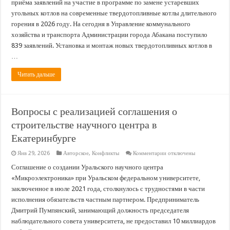
приёма заявлений на участие в программе по замене устаревших
заявлений
на
угольных котлов на современные твердотопливные котлы длительного
замену
горения в 2026 году. На сегодня в Управление коммунального
старых
угольных
хозяйства и транспорта Администрации города Абакана поступило
котлов
в
839 заявлений. Установка и монтаж новых твердотопливных котлов в
2026
…
году
Читать дальше
Вопросы с реализацией соглашения о
строительстве научного центра в
Екатеринбурге
к
Янв 29, 2026
Авторское
,
Конфликты
Комментарии
отключены
записи
Вопросы
Соглашение о создании Уральского научного центра
с
«Микроэлектроника» при Уральском федеральном университете,
реализацией
соглашения
заключенное в июле 2021 года, столкнулось с трудностями в части
о
исполнения обязательств частным партнером. Предприниматель
строительстве
научного
Дмитрий Пумпянский, занимающий должность председателя
центра
в
наблюдательного совета университета, не предоставил 10 миллиардов
Екатеринбурге