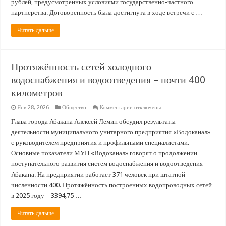
рублей, предусмотренных условиями государственно-частного
партнерства. Договоренность была достигнута в ходе встречи с …
Читать дальше
Протяжённость сетей холодного
водоснабжения и водоотведения – почти 400
километров
к
Янв 28, 2026
Общество
Комментарии
отключены
записи
Протяжённость
Глава города Абакана Алексей Лемин обсудил результаты
сетей
деятельности муниципального унитарного предприятия «Водоканал»
холодного
водоснабжения
с руководителем предприятия и профильными специалистами.
и
Основные показатели МУП «Водоканал» говорят о продолжении
водоотведения
–
поступательного развития систем водоснабжения и водоотведения
почти
400
Абакана. На предприятии работает 371 человек при штатной
километров
численности 400. Протяжённость построенных водопроводных сетей
в 2025 году – 3394,75 …
Читать дальше