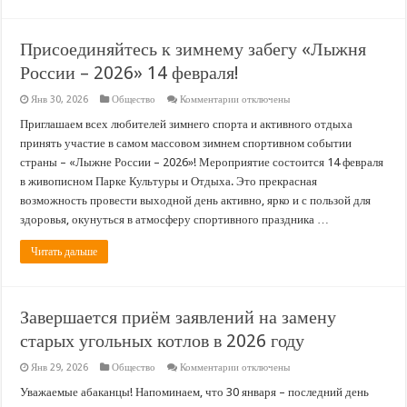
воды
Присоединяйтесь к зимнему забегу «Лыжня
России – 2026» 14 февраля!
к
Янв 30, 2026
Общество
Комментарии
отключены
записи
Присоединяйтесь
Приглашаем всех любителей зимнего спорта и активного отдыха
к
принять участие в самом массовом зимнем спортивном событии
зимнему
забегу
страны – «Лыжне России – 2026»! Мероприятие состоится 14 февраля
«Лыжня
в живописном Парке Культуры и Отдыха. Это прекрасная
России
–
возможность провести выходной день активно, ярко и с пользой для
2026»
14
здоровья, окунуться в атмосферу спортивного праздника …
февраля!
Читать дальше
Завершается приём заявлений на замену
старых угольных котлов в 2026 году
к
Янв 29, 2026
Общество
Комментарии
отключены
записи
Завершается
Уважаемые абаканцы! Напоминаем, что 30 января – последний день
приём