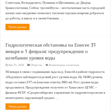
лет
Советская, Володарского, Пушкина и Щетинкина, до Дворца
на
бракосочетания. Сейчас троллейбусы – неотъемлемая часть городской
службе
городу
жизни: они ежедневно помогают тысячам горожан вовремя добраться
до работы, в школу и к своим близким. …
Читать дальше
Гидрологическая обстановка на Енисее 31
января и 1 февраля: предупреждение о
колебании уровня воды
к
Янв 31, 2026
Общество
Комментарии
отключены
записи
Гидрологическая
30 января в связи с подвижками льда на р. Енисей в районе гидропоста
обстановка
«Подсинее» наблюдается резкий рост уровня воды. На 16:00 уровень
на
Енисее
воды составил 377 см (опасная отметка 360 см). Рост уровня воды
31
продолжится. Предупреждение получено от Хакасского ЦГМС –
января
и
филиала ФГБУ «Среднесибирское управление по гидрометеорологии и
1
февраля:
мониторингу окружающей среды». …
предупреждение
о
Читать дальше
колебании
уровня