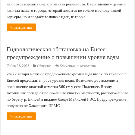
не боится мыслить смело и менять реальность. Ваши знания – ценный
капитал нашего города, который ложится не только в основу вашей
карьеры, но и создаёт те живые идеи, которые …
Читать дальше
Гидрологическая обстановка на Енсее:
предупреждение о повышении уровня воды
к
Янв 25, 2026
Общество
Комментарии
отключены
записи
Гидрологическая
26-27 января в связи с продвижением кромки льда вверх по течению р.
обстановка
Енисей продолжится рост уровня воды. Возможно достижение и
на
Енсее:
превышение опасной отметки 360 см у села Подсинее. В зону
предупреждение
затопления попадают пониженные участки местности, расположенные
о
повышении
по берегу р. Енисей в нижнем бьефе Майнской ГЭС. Предупреждение
уровня
воды
получено от Хакасского ЦГМС …
Читать дальше