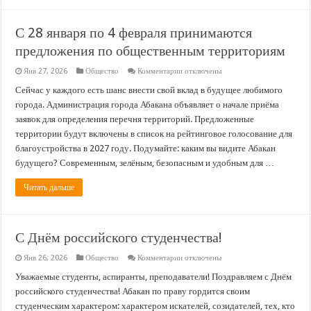
С 28 января по 4 февраля принимаются
предложения по общественным территориям
к
Янв 27, 2026
Общество
Комментарии
отключены
записи
С
Сейчас у каждого есть шанс внести свой вклад в будущее любимого
28
города. Администрация города Абакана объявляет о начале приёма
января
по
заявок для определения перечня территорий. Предложенные
4
территории будут включены в список на рейтинговое голосование для
февраля
принимаются
благоустройства в 2027 году. Подумайте: каким вы видите Абакан
предложения
по
будущего? Современным, зелёным, безопасным и удобным для …
общественным
территориям
Читать дальше
С Днём российского студенчества!
к
Янв 26, 2026
Общество
Комментарии
отключены
записи
С
Уважаемые студенты, аспиранты, преподаватели! Поздравляем с Днём
Днём
российского студенчества! Абакан по праву гордится своим
российского
студенчества!
студенческим характером: характером искателей, созидателей, тех, кто