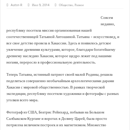
В России «индекс блинов» вырос за год на 7%
Autor-R
Июл 9, 2014
Общество
,
Разное
Выручка похоронных компаний за 2022 год снизилась
Совсем
Граждане РФ могут получить дополнительный выходной для медобследован
недавно,
республику посетила миссия организованная нашей
В Казахстане обнаружили фирму, которая незаконно продавала зерно
соотечественницей Татьяной Антошиной. Татьяна – искусствовед, и
«Автостат» отмечает подорожание подержанных автомобилей несколько лет
все свое детство провела в Хакассии. Здесь и появилось детское
увлечение древними культурами, которое, благодаря богатейшему
древнему наследию Хакасии, которое щедро лежит под нашими
ногами, переросло в профессиональную деятельность.
Теперь Татьяна, истинный патриот своей малой Родины, решила
поделиться совершенно необычайным археологическими дарами
Хакасии с мировой общественностью. В рамках творческой
экспедиции, республику посетили художники и фотографы с разных
уголков всего мира.
Фотограф из США, Беатрис Рейнхард, побывав на Большом
Салбыкском Кургане и воротах в Долину Царей, была просто
потрясена величием построек и их магнетизмом. Множество